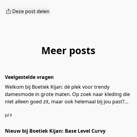
Deze post delen
Meer posts
Veelgestelde vragen
Welkom bij Boetiek Kijan: dé plek voor trendy
damesmode in grote maten. Op zoek naar kleding die
niet alleen goed zit, maar ook helemaal bij jou past?
Dan ben je bij Boetiek Kijan aan het juiste adres. In het
Jul 9
gezellige Denekamp vind je onze boetiek vol trendy
damesmode in grote maten, vanaf maat 40. Wij
Nieuw bij Boetiek Kijan: Base Level Curvy
geloven dat mode er voor iedereen moet zijn, in elke