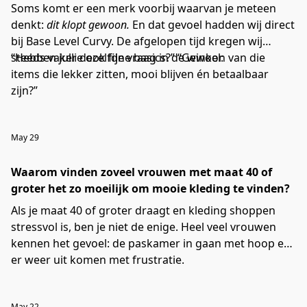
maat, en daar draait bij ons alles om.
Soms komt er een merk voorbij waarvan je meteen
denkt:
dit klopt gewoon.
En dat gevoel hadden wij direct
bij Base Level Curvy. De afgelopen tijd kregen wij
steeds vaker dezelfde vraag in de winkel:
“Hebben jullie ook fijne basics?” “Gewoon van die
items die lekker zitten, mooi blijven én betaalbaar
zijn?”
May 29
Waarom vinden zoveel vrouwen met maat 40 of
groter het zo moeilijk om mooie kleding te vinden?
Als je maat 40 of groter draagt en kleding shoppen
stressvol is, ben je niet de enige. Heel veel vrouwen
kennen het gevoel: de paskamer in gaan met hoop en
er weer uit komen met frustratie.
May 22