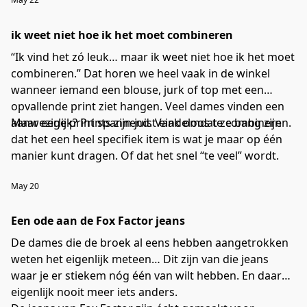
ik weet niet hoe ik het moet combineren
“Ik vind het zó leuk… maar ik weet niet hoe ik het moet
combineren.” Dat horen we heel vaak in de winkel
wanneer iemand een blouse, jurk of top met een
opvallende print ziet hangen. Veel dames vinden een
aanwezige print spannend. Vaak omdat ze bang zijn
Maar eerlijk? Prints zijn juist eindeloos te combineren.
dat het een heel specifiek item is wat je maar op één
manier kunt dragen. Of dat het snel “te veel” wordt.
May 20
Een ode aan de Fox Factor jeans
De dames die de broek al eens hebben aangetrokken
weten het eigenlijk meteen… Dit zijn van die jeans
waar je er stiekem nóg één van wilt hebben. En daarna
eigenlijk nooit meer iets anders.