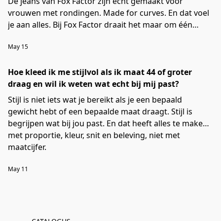
De jeans van Fox Factor zijn écht gemaakt voor
vrouwen met rondingen. Made for curves. En dat voel
je aan alles. Bij Fox Factor draait het maar om één
ding: dat je een jeans aantrekt waarin je er niet alleen
May 15
geweldig uitziet, maar je je ook geweldig voelt.
Hoe kleed ik me stijlvol als ik maat 44 of groter
draag en wil ik weten wat echt bij mij past?
Stijl is niet iets wat je bereikt als je een bepaald
gewicht hebt of een bepaalde maat draagt. Stijl is
begrijpen wat bij jou past. En dat heeft alles te maken
met proportie, kleur, snit en beleving, niet met
maatcijfer.
May 11