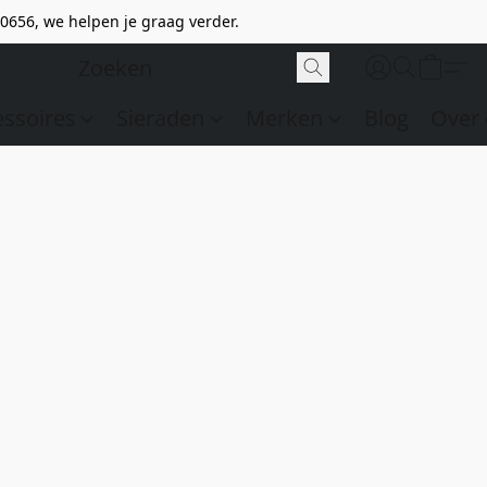
0656, we helpen je graag verder.
essoires
Sieraden
Merken
Blog
Over