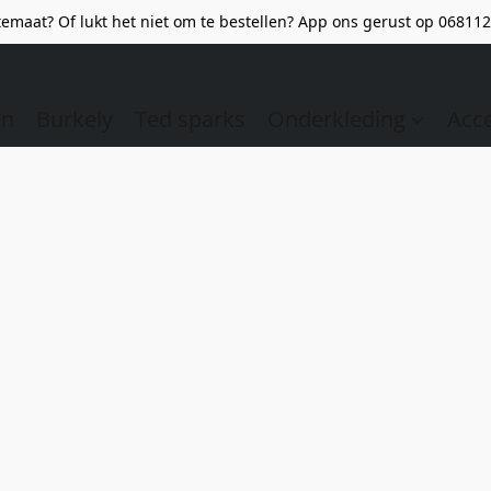
emaat? Of lukt het niet om te bestellen? App ons gerust op 068112
en
Burkely
Ted sparks
Onderkleding
Acc