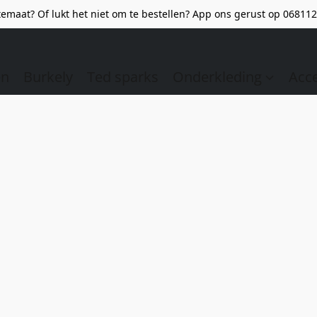
emaat? Of lukt het niet om te bestellen? App ons gerust op 068112
en
Burkely
Ted sparks
Onderkleding
Acc