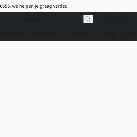
0656, we helpen je graag verder.
essoires
Sieraden
Merken
Blog
Over