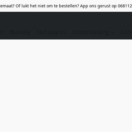
emaat? Of lukt het niet om te bestellen? App ons gerust op 068112
en
Burkely
Ted sparks
Onderkleding
Acc