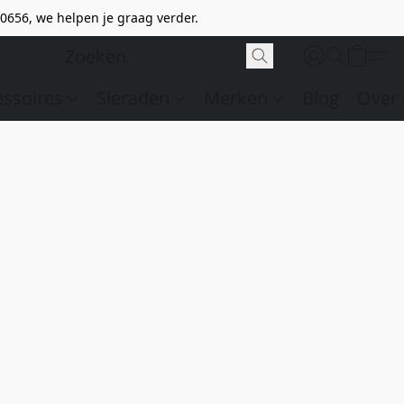
0656, we helpen je graag verder.
essoires
Sieraden
Merken
Blog
Over