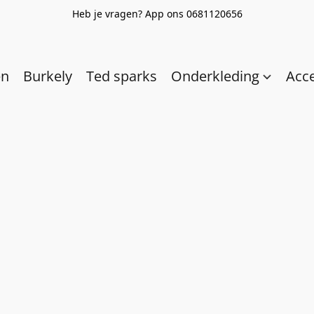
Heb je vragen? App ons 0681120656
en
Burkely
Ted sparks
Onderkleding
Acc