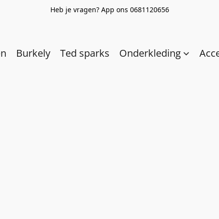
Heb je vragen? App ons 0681120656
en
Burkely
Ted sparks
Onderkleding
Acc