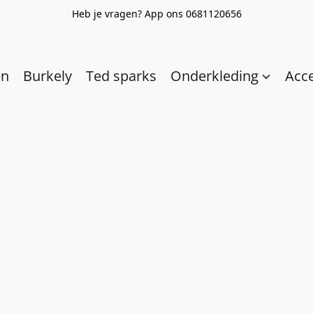
Heb je vragen? App ons 0681120656
en
Burkely
Ted sparks
Onderkleding
Acc