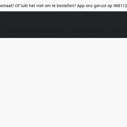
emaat? Of lukt het niet om te bestellen? App ons gerust op 068112
en
Burkely
Ted sparks
Onderkleding
Acc