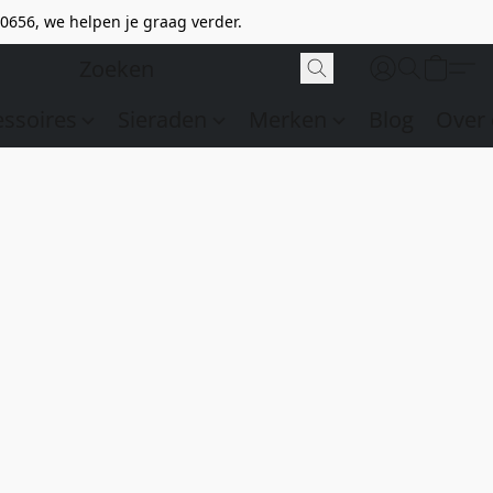
0656, we helpen je graag verder.
essoires
Sieraden
Merken
Blog
Over