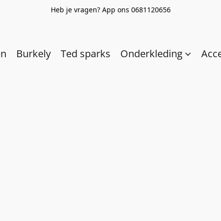
Heb je vragen? App ons 0681120656
en
Burkely
Ted sparks
Onderkleding
Acc