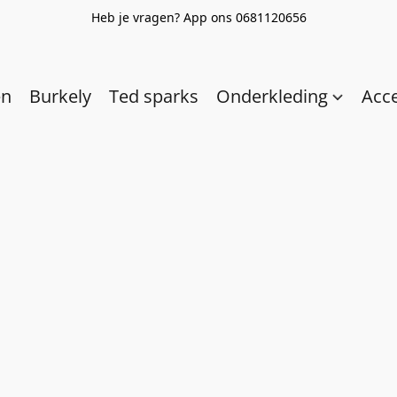
Heb je vragen? App ons 0681120656
en
Burkely
Ted sparks
Onderkleding
Acc