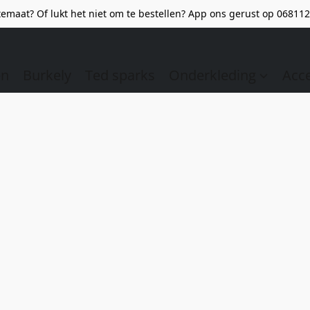
emaat? Of lukt het niet om te bestellen? App ons gerust op 068112
en
Burkely
Ted sparks
Onderkleding
Acc