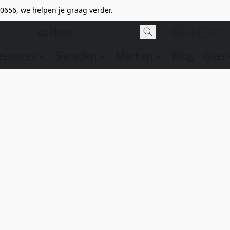
0656, we helpen je graag verder.
essoires
Sieraden
Merken
Blog
Over