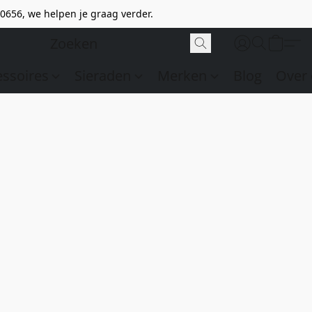
0656, we helpen je graag verder.
essoires
Sieraden
Merken
Blog
Over