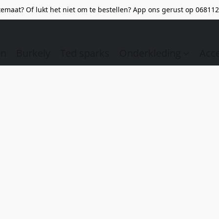
emaat? Of lukt het niet om te bestellen? App ons gerust op 068112
en
Burkely
Ted sparks
Onderkleding
Acc