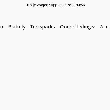
Heb je vragen? App ons 0681120656
en
Burkely
Ted sparks
Onderkleding
Acc