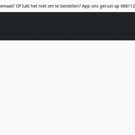
emaat? Of lukt het niet om te bestellen? App ons gerust op 068112
en
Burkely
Ted sparks
Onderkleding
Acc