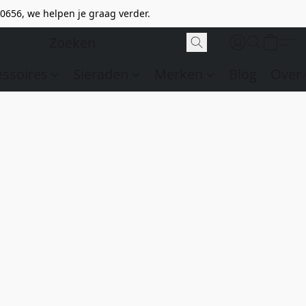
0656, we helpen je graag verder.
essoires
Sieraden
Merken
Blog
Over