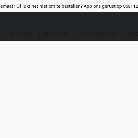
emaat? Of lukt het niet om te bestellen? App ons gerust op 068112
en
Burkely
Ted sparks
Onderkleding
Acc