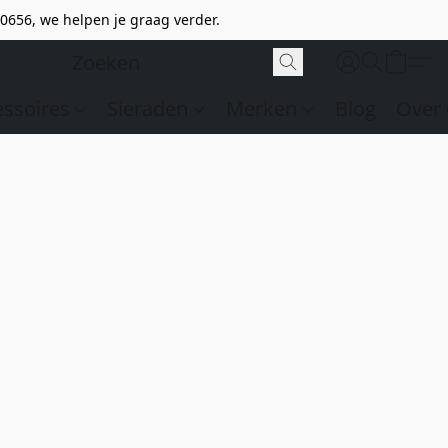
0656, we helpen je graag verder.
essoires
Sieraden
Merken
Blog
Over