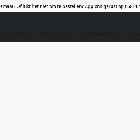
emaat? Of lukt het niet om te bestellen? App ons gerust op 068112
en
Burkely
Ted sparks
Onderkleding
Acc