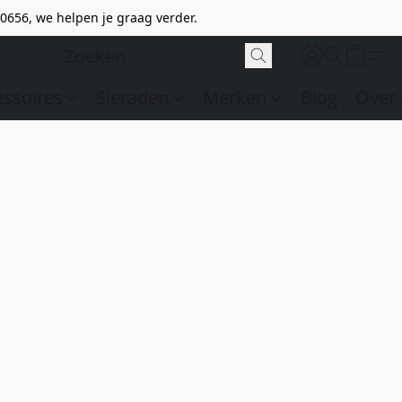
0656, we helpen je graag verder.
essoires
Sieraden
Merken
Blog
Over