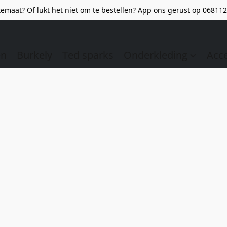
emaat? Of lukt het niet om te bestellen? App ons gerust op 068112
en
Burkely
Ted sparks
Onderkleding
Acc