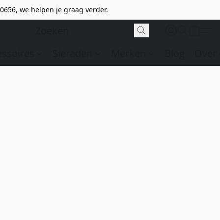
0656, we helpen je graag verder.
essoires
Sieraden
Merken
Blog
Over