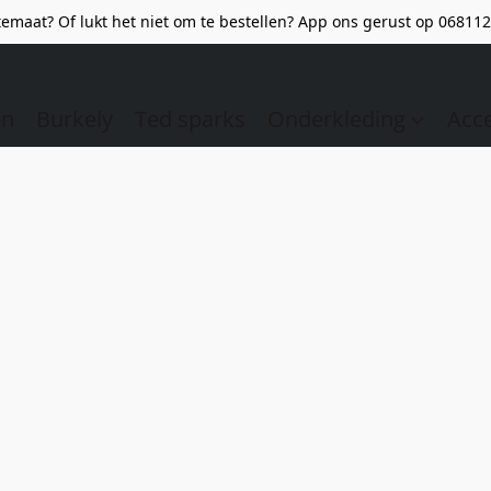
emaat? Of lukt het niet om te bestellen? App ons gerust op 068112
en
Burkely
Ted sparks
Onderkleding
Acc