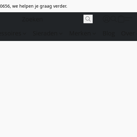
0656, we helpen je graag verder.
essoires
Sieraden
Merken
Blog
Over