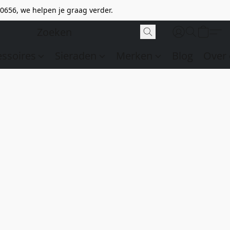
0656, we helpen je graag verder.
essoires
Sieraden
Merken
Blog
Over