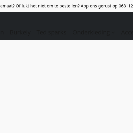
emaat? Of lukt het niet om te bestellen? App ons gerust op 068112
en
Burkely
Ted sparks
Onderkleding
Acc