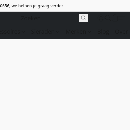
0656, we helpen je graag verder.
essoires
Sieraden
Merken
Blog
Over