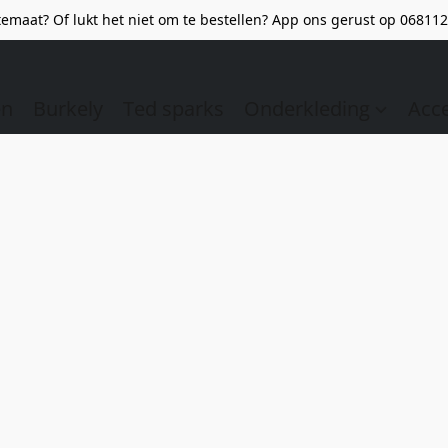
emaat? Of lukt het niet om te bestellen? App ons gerust op 068112
en
Burkely
Ted sparks
Onderkleding
Acc