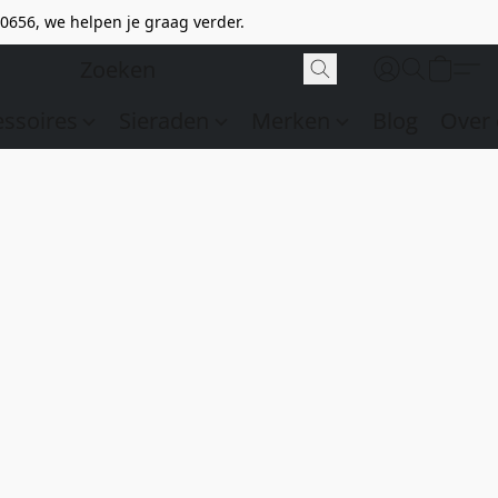
0656, we helpen je graag verder.
essoires
Sieraden
Merken
Blog
Over