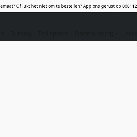
emaat? Of lukt het niet om te bestellen? App ons gerust op 068112
en
Burkely
Ted sparks
Onderkleding
Acc