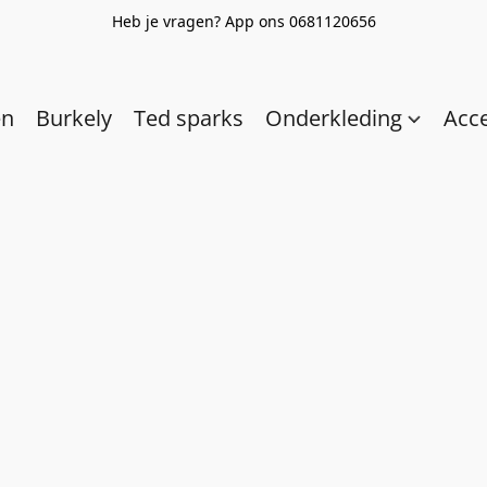
Heb je vragen? App ons 0681120656
en
Burkely
Ted sparks
Onderkleding
Acc