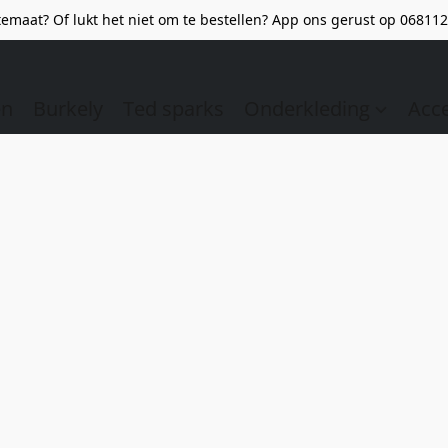
emaat? Of lukt het niet om te bestellen? App ons gerust op 068112
en
Burkely
Ted sparks
Onderkleding
Acc