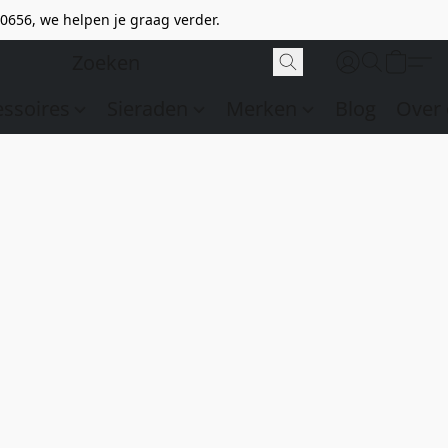
0656, we helpen je graag verder.
essoires
Sieraden
Merken
Blog
Over