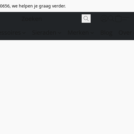
0656, we helpen je graag verder.
essoires
Sieraden
Merken
Blog
Over