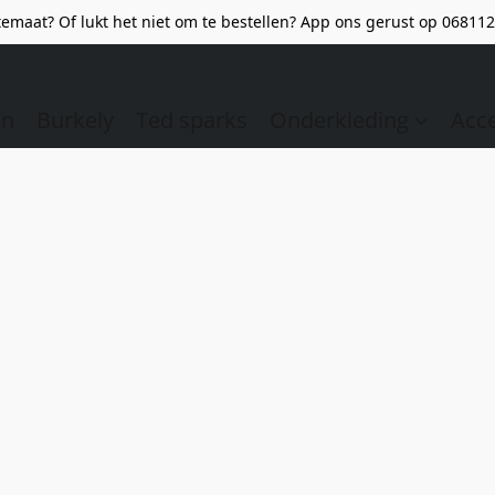
emaat? Of lukt het niet om te bestellen? App ons gerust op 068112
en
Burkely
Ted sparks
Onderkleding
Acc