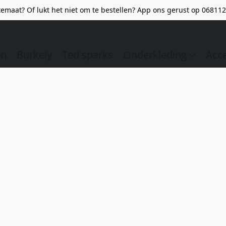
emaat? Of lukt het niet om te bestellen? App ons gerust op 068112
en
Burkely
Ted sparks
Onderkleding
Acc