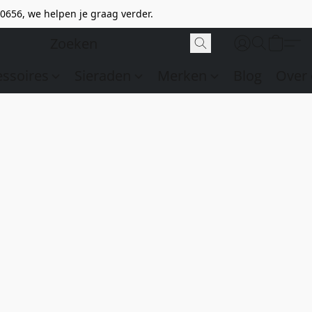
0656, we helpen je graag verder.
essoires
Sieraden
Merken
Blog
Over