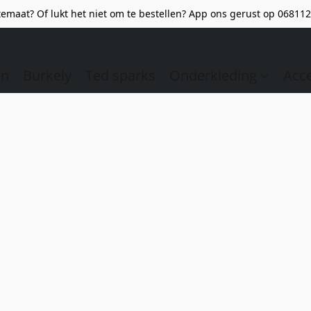
emaat? Of lukt het niet om te bestellen? App ons gerust op 068112
en
Burkely
Ted sparks
Onderkleding
Acc