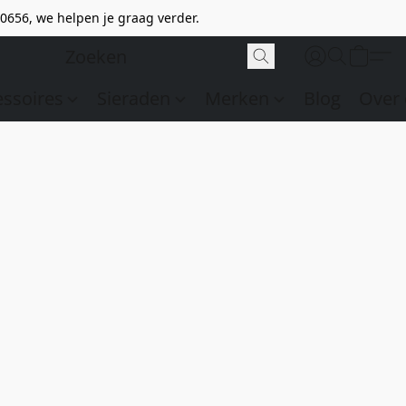
0656, we helpen je graag verder.
essoires
Sieraden
Merken
Blog
Over