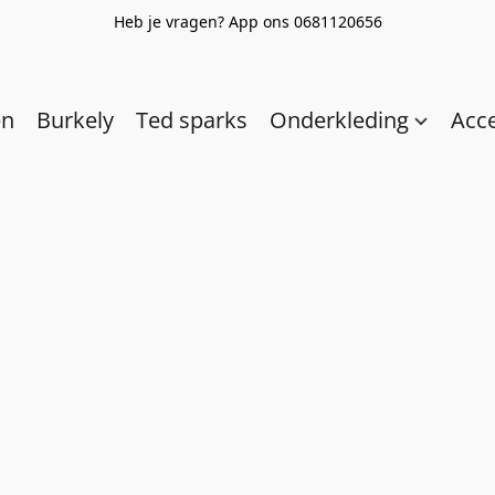
Heb je vragen? App ons 0681120656
en
Burkely
Ted sparks
Onderkleding
Acc