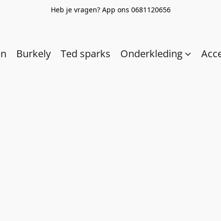
Heb je vragen? App ons 0681120656
en
Burkely
Ted sparks
Onderkleding
Acc