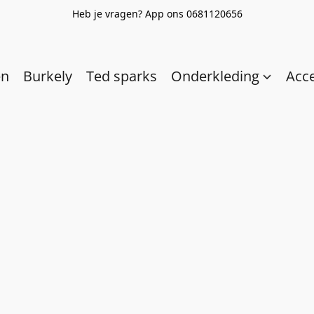
Heb je vragen? App ons 0681120656
en
Burkely
Ted sparks
Onderkleding
Acc