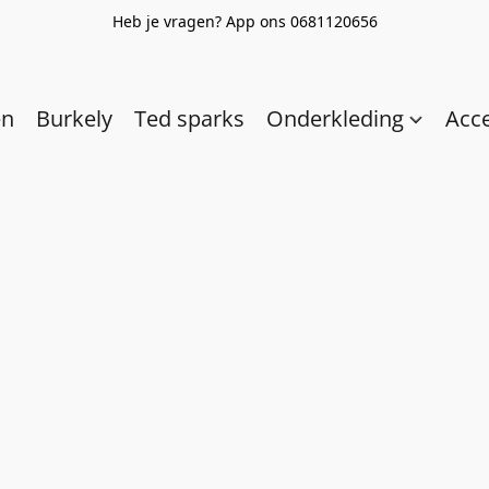
Heb je vragen? App ons 0681120656
en
Burkely
Ted sparks
Onderkleding
Acc