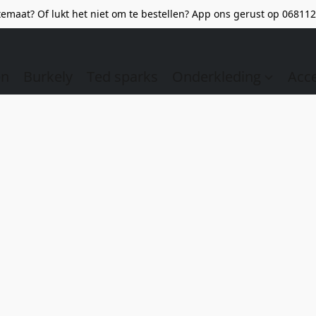
emaat? Of lukt het niet om te bestellen? App ons gerust op 068112
en
Burkely
Ted sparks
Onderkleding
Acc