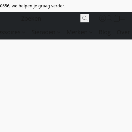
0656, we helpen je graag verder.
essoires
Sieraden
Merken
Blog
Over