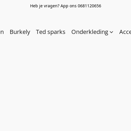
Heb je vragen? App ons 0681120656
en
Burkely
Ted sparks
Onderkleding
Acc