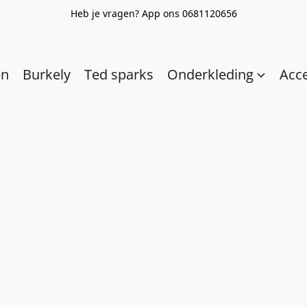
Heb je vragen? App ons 0681120656
en
Burkely
Ted sparks
Onderkleding
Acc