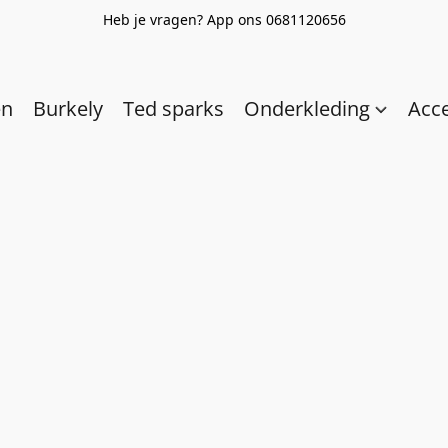
Heb je vragen? App ons 0681120656
en
Burkely
Ted sparks
Onderkleding
Acc