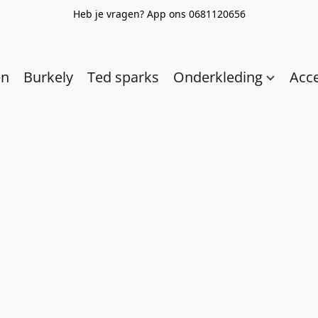
Heb je vragen? App ons 0681120656
en
Burkely
Ted sparks
Onderkleding
Acc