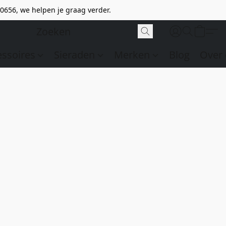
0656, we helpen je graag verder.
essoires
Sieraden
Merken
Blog
Over