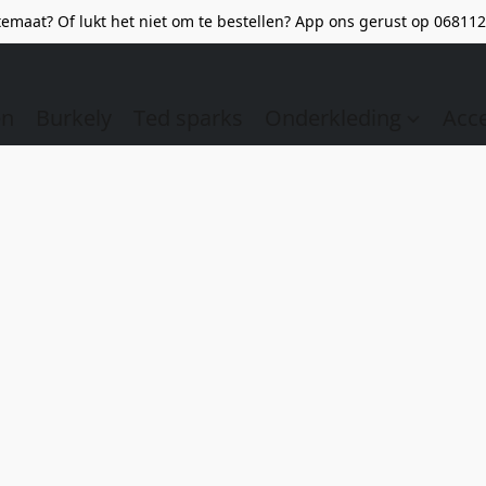
emaat? Of lukt het niet om te bestellen? App ons gerust op 068112
en
Burkely
Ted sparks
Onderkleding
Acc