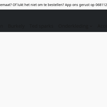
emaat? Of lukt het niet om te bestellen? App ons gerust op 068112
en
Burkely
Ted sparks
Onderkleding
Acc