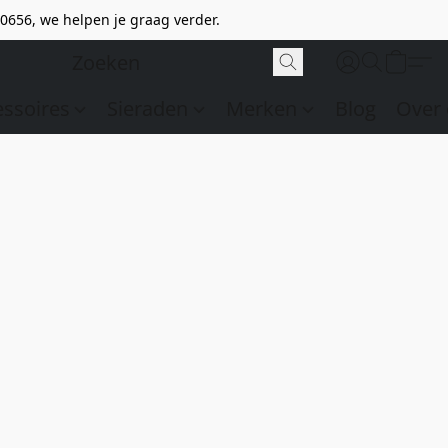
0656, we helpen je graag verder.
essoires
Sieraden
Merken
Blog
Over