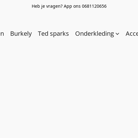
Heb je vragen? App ons 0681120656
en
Burkely
Ted sparks
Onderkleding
Acc