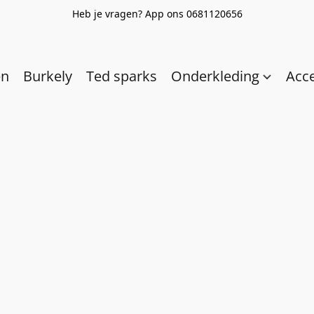
Heb je vragen? App ons 0681120656
en
Burkely
Ted sparks
Onderkleding
Acc