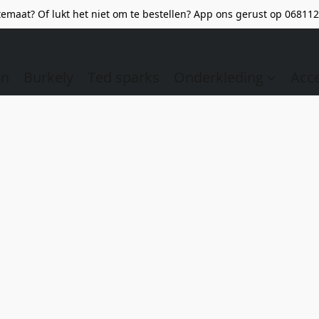
emaat? Of lukt het niet om te bestellen? App ons gerust op 068112
en
Burkely
Ted sparks
Onderkleding
Acc