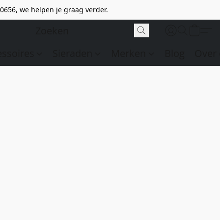
0656, we helpen je graag verder.
essoires
Sieraden
Merken
Blog
Over