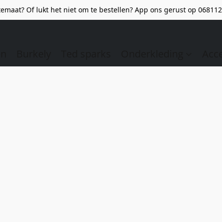
emaat? Of lukt het niet om te bestellen? App ons gerust op 068112
en
Burkely
Ted sparks
Onderkleding
Acc