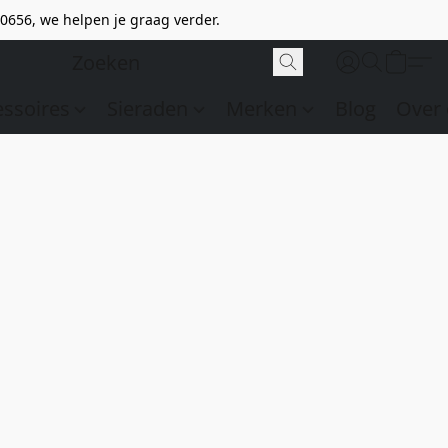
0656, we helpen je graag verder.
essoires
Sieraden
Merken
Blog
Over