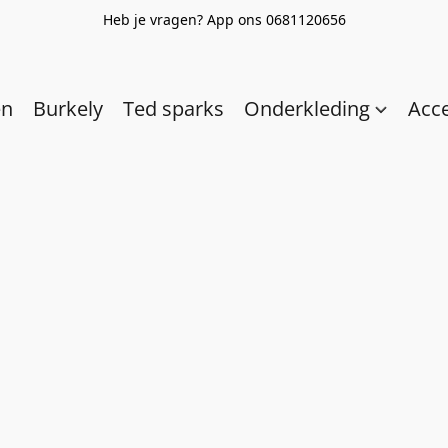
Heb je vragen? App ons 0681120656
en
Burkely
Ted sparks
Onderkleding
Acc