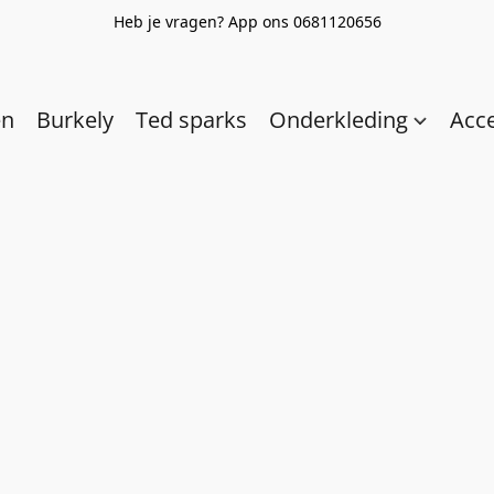
Heb je vragen? App ons 0681120656
en
Burkely
Ted sparks
Onderkleding
Acc