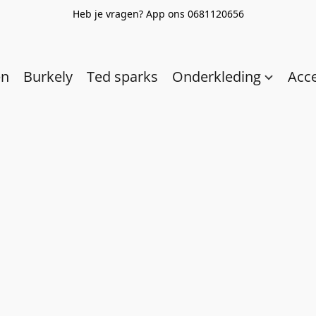
Heb je vragen? App ons 0681120656
en
Burkely
Ted sparks
Onderkleding
Acc