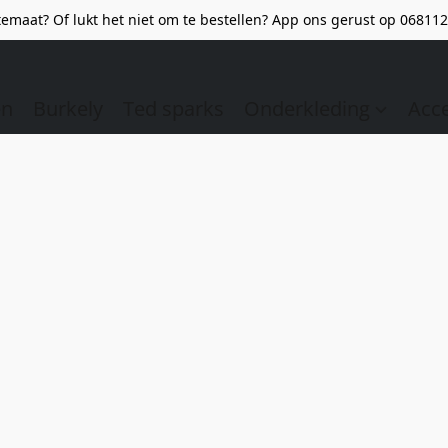
emaat? Of lukt het niet om te bestellen? App ons gerust op 068112
en
Burkely
Ted sparks
Onderkleding
Acc