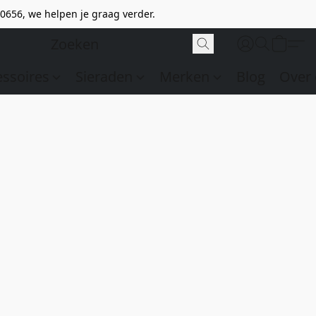
0656, we helpen je graag verder.
essoires
Sieraden
Merken
Blog
Over