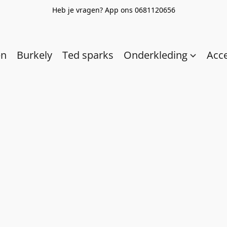
Heb je vragen? App ons 0681120656
en
Burkely
Ted sparks
Onderkleding
Acc