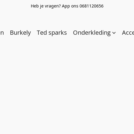
Heb je vragen? App ons 0681120656
en
Burkely
Ted sparks
Onderkleding
Acc