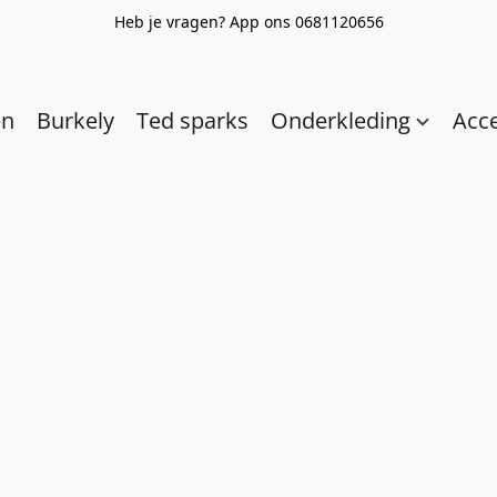
Heb je vragen? App ons 0681120656
en
Burkely
Ted sparks
Onderkleding
Acc