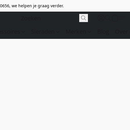
0656, we helpen je graag verder.
essoires
Sieraden
Merken
Blog
Over