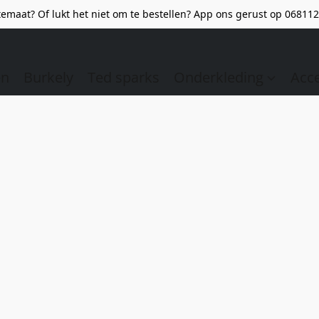
emaat? Of lukt het niet om te bestellen? App ons gerust op 068112
en
Burkely
Ted sparks
Onderkleding
Acc