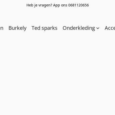
Heb je vragen? App ons 0681120656
en
Burkely
Ted sparks
Onderkleding
Acc